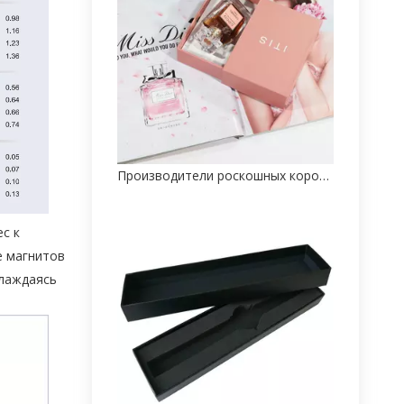
Производители роскошных коробок для косметической упаковки на заказ из Китая
с к
е магнитов
слаждаясь