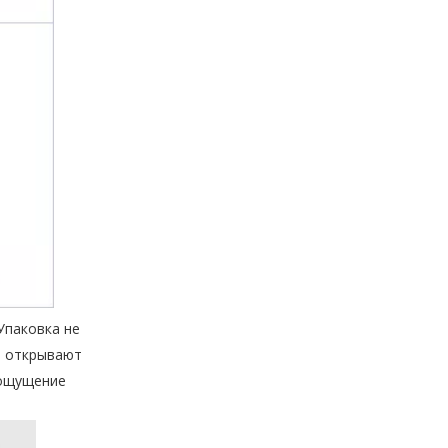
Поставщик персонализированных коробок для духов по индивидуальному заказу
Упаковка не
и открывают
 ощущение