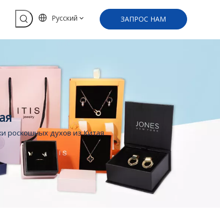
Pусский
ЗАПРОС НАМ
ая
ки роскошных духов из Китая