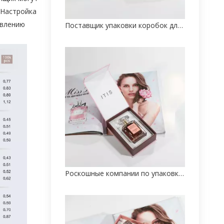
 Настройка
явлению
Поставщик упаковки коробок для ухода за кожей на шарнирном конце от китайских производителей
Роскошные компании по упаковке парфюмерной коробки на заказ из Китая