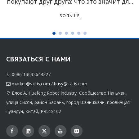
покупают друг друга: что это значит для
вашей цепочки поставок
БОЛЬШЕ
СВЯЗАТЬСЯ С НАМИ
0086-13632644327

market@szitis.com
/
busy@szitis.com

Блок A, Huafeng Robot Industry, Сообщество Наньчан,

улица Сисян, район Баоань, город Шэньчжэнь, провинция
Гуандун, Китай, PR518102