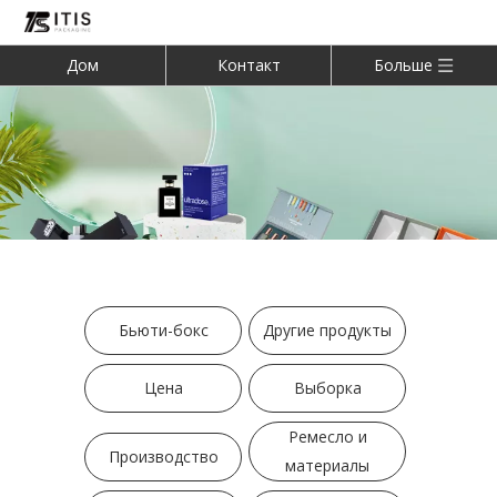
Дом
Контакт
Больше
Бьюти-бокс
Другие продукты
Цена
Выборка
Ремесло и
Производство
материалы