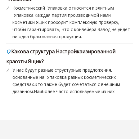
чтобы гарантировать, что с конвейера Завод не уйдет
ни одна бракованная продукция.
Q
Какова структура Настройкаизированной
красоты Ящик?
A
У нас будут разные структурные предложения,
основанные на Упаковка разных косметических
средствах.Это также будет сочетаться с внешним
дизайном.Наиболее часто используемые из них
включают Ящикes книжного стиля и т. д.
Q
Каковы сроки изготовления образцов
косметики Ящик Упаковка?
A
Цифровой образец: 1 день, плюс 3 дня для УФ-
обработки и 3 дня для процесса горячего тиснения.
Q
Можете ли вы помочь с дизайном красоты
Ящик?