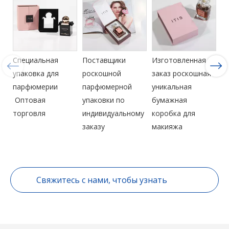
Специальная
Поставщики
Изготовленная на
Р
упаковка для
роскошной
заказ роскошная
к
парфюмерии
парфюмерной
уникальная
п
Оптовая
упаковки по
бумажная
C
торговля
индивидуальному
коробка для
т
заказу
макияжа
Свяжитесь с нами, чтобы узнать
больше Персонализация