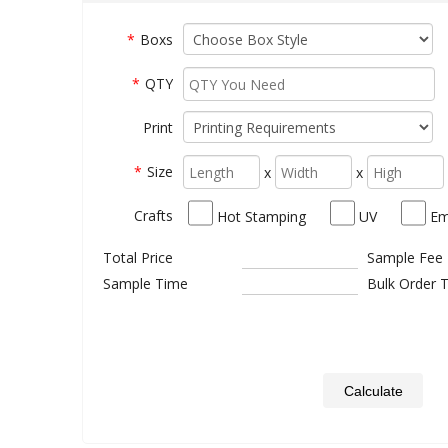
*
Boxs
*
QTY
Print
*
Size
x
x
Crafts
Hot Stamping
UV
Em
Total Price
Sample Fee
Sample Time
Bulk Order 
Calculate