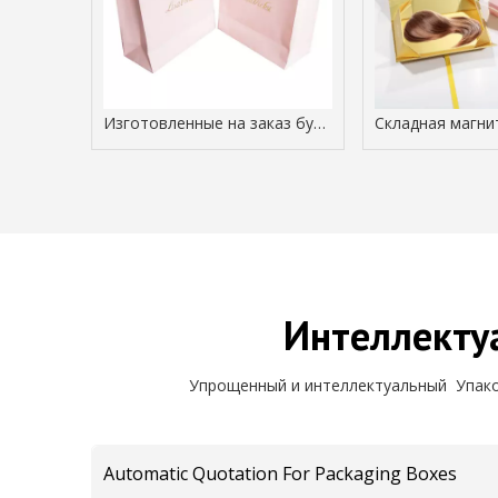
Изготовленные на заказ бумажные сумки для покупок с фабрикой упаковки ручек
Интеллекту
Упрощенный и интеллектуальный Упак
Automatic Quotation For Packaging Boxes