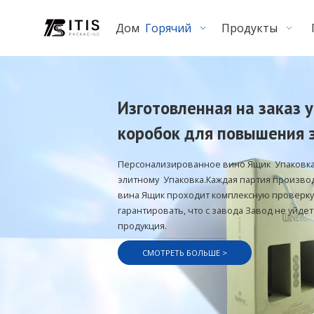
Дом
Горячий
Продукты
Изготовленная на заказ 
коробок для повышения 
Персонализированное вино Ящик Упаковка
элитному Упаковка.Каждая партия произво
вина Ящик проходит комплексную проверку
гарантировать, что с завода Завод не уйде
продукция.
СМОТРЕТЬ БОЛЬШЕ >