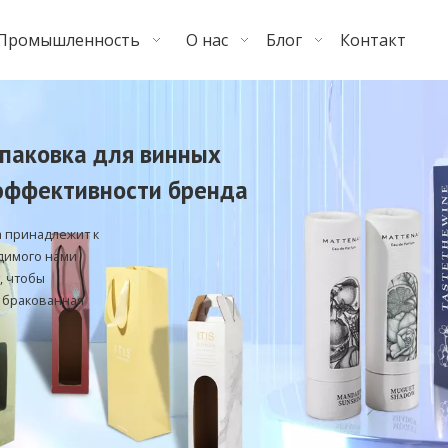
Промышленность
О нас
Блог
Контакт
упаковка для винных
эффективности бренда
 принадлежит к
димого нами
, чтобы
т бракованная