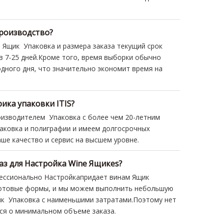
а Ящик Упаковка и размера заказа текущий срок
в 7-25 дней.Кроме того, время выборки обычно
одного дня, что значительно экономит время на
ика упаковки ITIS?
оизводителем Упаковка с более чем 20-летним
аковка и полиграфии и имеем долгосрочных
ше качество и сервис на высшем уровне.
з для Настройка Wine Ящикes?
ессионально Настройкапридает винам Ящик
готовые формы, и мы можем выполнить небольшую
ик Упаковка с наименьшими затратами.Поэтому нет
ся о минимальном объеме заказа.
вы хотите?
тили винных Ящик включают в себя: подарочные