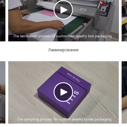
A
В зависимости от типа вин
производства оценивается 
контролируется в течение 
общение и подтверждение.
Q
Где находится ваша фабр
A
Мы являемся китайским пр
опытом работы в сфере Уп
Ламинирование
партнеров по всему миру.На
Q
Каков минимальный зака
A
Наша компания очень проф
Упаковка.Есть различные 
партию Настройка вина Ящ
необходимости беспокоить
Q
Какой стиль вина Ящик 
A
Наши Завод используемые с
конструкции Ящик с различ