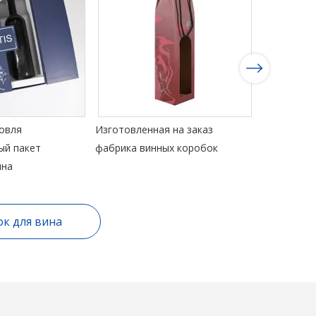
овля
Изготовленная на заказ
Специальн
ый пакет
фабрика винных коробок
коробка дл
ина
ок для вина