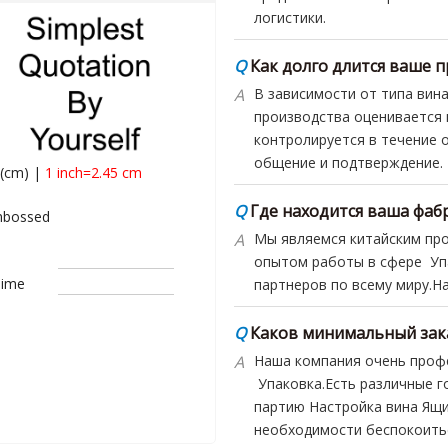
A
В зависимости от типа вин
производства оценивается 
контролируется в течение 
общение и подтверждение.
Q
Где находится ваша фабр
A
Мы являемся китайским пр
(cm) |
1 inch=2.45 cm
опытом работы в сфере Уп
партнеров по всему миру.На
bossed
Q
Каков минимальный зака
Time
A
Наша компания очень проф
Упаковка.Есть различные 
партию Настройка вина Ящ
необходимости беспокоить
Q
Какой стиль вина Ящик 
A
Наши Завод используемые с