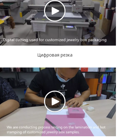
а Ящик Упаковка и размера заказа текущий срок
в 7-25 дней.Кроме того, время выборки обычно
одного дня, что значительно экономит время на
ика упаковки ITIS?
оизводителем Упаковка с более чем 20-летним
аковка и полиграфии и имеем долгосрочных
Цифровая резка
ше качество и сервис на высшем уровне.
з для Настройка Wine Ящикes?
ессионально Настройкапридает винам Ящик
готовые формы, и мы можем выполнить небольшую
ик Упаковка с наименьшими затратами.Поэтому нет
ся о минимальном объеме заказа.
вы хотите?
тили винных Ящик включают в себя: подарочные
ными внутренними поддонами, которые являются