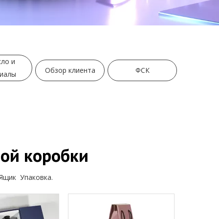
ло и
Обзор клиента
ФСК
иалы
ной коробки
 Ящик Упаковка.