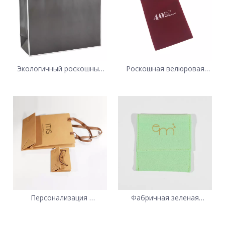
Экологичный роскошный
Роскошная велюровая
бумажный подарочный
подарочная сумка
пакет на заказ
премиум-класса на заказ
Персонализация
Фабричная зеленая
Бумажные пакеты с
бархатная сумочка
ручками