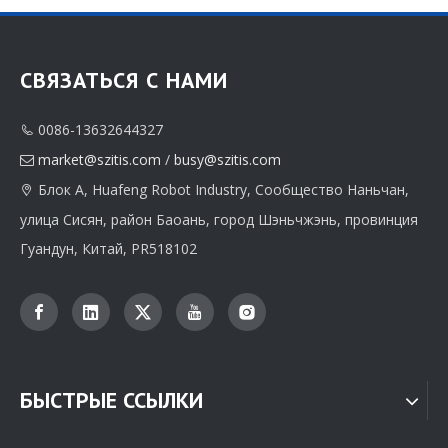
СВЯЗАТЬСЯ С НАМИ
0086-13632644327

market@szitis.com
/
busy@szitis.com

Блок A, Huafeng Robot Industry, Сообщество Наньчан,

улица Сисян, район Баоань, город Шэньчжэнь, провинция
Гуандун, Китай, PR518102
БЫСТРЫЕ ССЫЛКИ