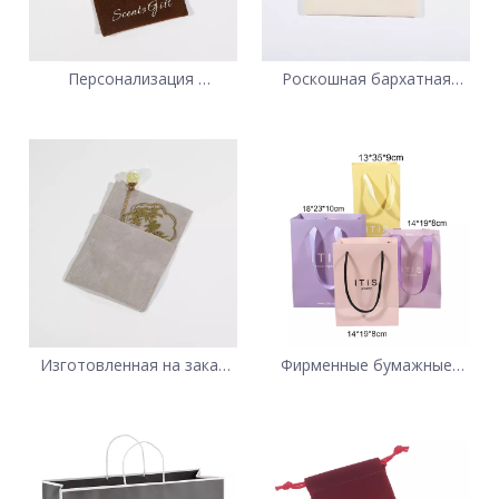
Персонализация
Роскошная бархатная
Бархатная сумка с
сумка на выдвижном
вышивкой Оптовая
ящикеКольцо Fabricante
торговля
Изготовленная на заказ
Фирменные бумажные
уникальная сумка для
пакеты с логотипом на
ювелирных изделий с
заказ
поставщиком бархата