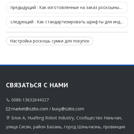
предыдущий :
Как изготовленные на заказ роскошные сумки для покупок могут повысить лояльность ваших клиентов
следующий :
Как стандартизировать шрифты для индивидуальной печати упаковочных коробок
Настройка роскошь сумки для покупок
СВЯЗАТЬСЯ С НАМИ
0086-13632644327

market@szitis.com
/
busy@szitis.com

Блок A, Huafeng Robot Industry, Сообщество Наньчан,

улица Сисян, район Баоань, город Шэньчжэнь, провинция