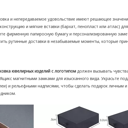
ровка и непередаваемое удовольствие имеют решающее значени
онструкцию и мягкие вставки (бархат, пенопласт или атлас) дл
ите фирменную папиросную бумагу и персонализированную заме
тить рутинные доставки в незабываемые моменты, которые при
ковка ювелирных изделий с логотипом
должен вызывать чувства
Ящикс магнитными замками для изысканного вида. Украсьте под
леи) и рельефными надписями, чтобы сделать подарок личным и
здником.