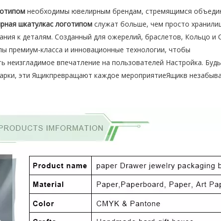
готипом
необходимы ювелирным брендам, стремящимся объеди
рная шкатулкас логотипом
служат больше, чем просто хранил
ния к деталям. Созданный для ожерелий, браслетов, Кольцо и 
лы премиум-класса и инновационные технологии, чтобы
ь неизгладимое впечатление на пользователей Настройка. Будь
одарки, эти Ящикпревращают каждое мероприятиеЯщикв незабыв