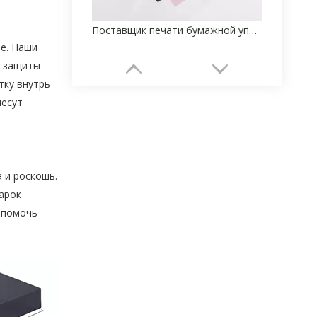
Поставщик печати бумажной упаковки классической шкатулки для драгоценностей на заказ
е. Наши
я защиты
тку внутрь
несут
 и роскошь.
арок
 помочь
Оптовый поставщик бумажной упаковки для ювелирных изделий