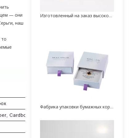
нить
ищем — они
Изготовленный на заказ высококачественный бумажный мультяшный поставщик трубных коробок
Серьги, наш
 то
аемые
Фабрика упаковки бумажных коробок для ювелирных изделий на заказ