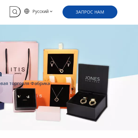
Pусский
ЗАПРОС НАМ
а
вая торговля Фабрика