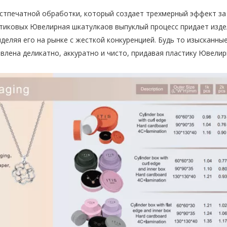
стпечатной обработки, который создает трехмерный эффект за
стиковых Ювелирная шкатулкаов выпуклый процесс придает изд
еляя его на рынке с жесткой конкуренцией. Будь то изысканны
лена ​​деликатно, аккуратно и чисто, придавая пластику Ювели