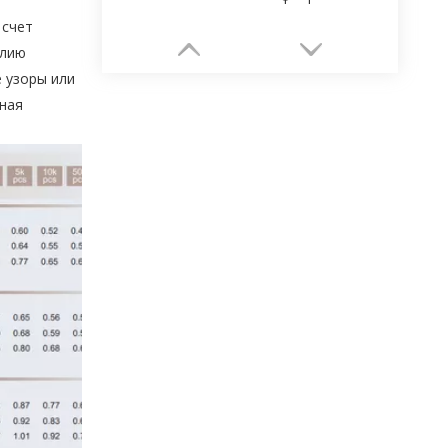
 счет
елию
е узоры или
рная
Высококачественная фабрика по упаковке коробок для сережек OEM из Китая