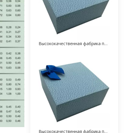
Высококачественная фабрика по упаковке коробок для сережек OEM из Китая
Высококачественная фабрика по упаковке коробок для сережек OEM из Китая