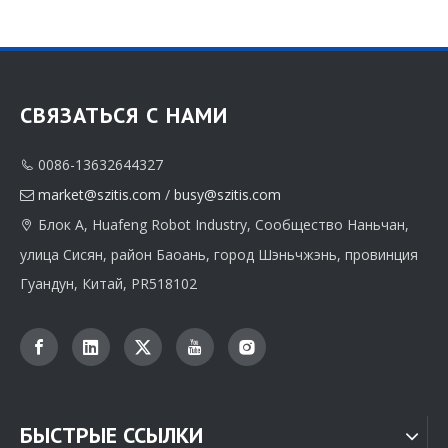
СВЯЗАТЬСЯ С НАМИ
0086-13632644327

Производитель высококачественной бумажной упаковки для шкатулок для драгоценностей на заказ
Фабрика поставщика бумажной упаковки для шкатулок для драгоценностей на заказ
market@szitis.com
/
busy@szitis.com

Блок A, Huafeng Robot Industry, Сообщество Наньчан,

улица Сисян, район Баоань, город Шэньчжэнь, провинция
Гуандун, Китай, PR518102
БЫСТРЫЕ ССЫЛКИ