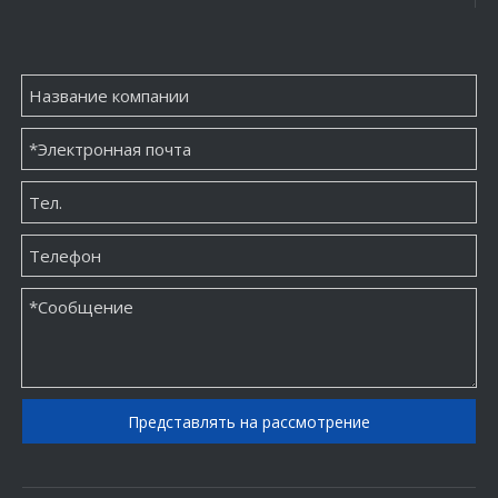
Фабрика упаковочной бумаги для ювелирных изделий на заказ
Классическая изготовленная на заказ печать упаковки бумажной коробки ювелирных изделий
Оптовый поставщик бумажной упаковки для ювелирных изделий
Поставщик упаковочной коробки для ювелирных изделий на заказ
Представлять на рассмотрение