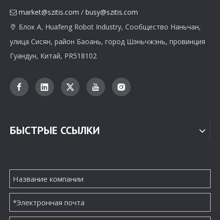
market@szitis.com
/
busy@szitis.com

Производитель бумажной упаковки для ожерелья высокого класса OEM
Высококачественный оптовый поставщик уникальной бумажной упаковки для ожерелья
Блок A, Huafeng Robot Industry, Сообщество Наньчан,

улица Сисян, район Баоань, город Шэньчжэнь, провинция
Запрос цены
Запрос цены
Гуандун, Китай, PR518102
БЫСТРЫЕ ССЫЛКИ
Оптовый производитель бумажной упаковочной коробки для круглых сережек
Натуральная изготовленная на заказ маленькая бумажная упаковочная коробка для драгоценностей Производитель
Запрос цены
Запрос цены