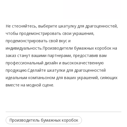
Оптовый производитель бумажной упаковочной коробки для круглых сережек
Натуральная изготовленная на заказ маленькая бумажная упаковочная коробка для драгоценностей Производитель
Запрос цены
Запрос цены
Не стесняйтесь, выберите шкатулку для драгоценностей,
чтобы продемонстрировать свои украшения,
продемонстрировать свой вкус и
индивидуальность.Производители бумажных коробок на
заказ станут вашими партнерами, предоставив вам
профессиональный дизайн и высококачественную
продукцию.Сделайте шкатулки для драгоценностей
идеальным компаньоном для ваших украшений, сияющих
вместе на модной сцене.
Двойные двери Изготовление на заказ Браслет Коробка Фабрика бумажной упаковки
Настроить упаковочную коробку для ювелирных изделий, напечатанную на фабрике
Запрос цены
Запрос цены
Производитель бумажных коробок