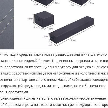
 и чистящих средств также имеет решающее значение для эколо
вка ювелирных изделий Ящикes.Традиционные чернила и чистящи
в, представляющих потенциальную угрозу для окружающей сре
стящих средствах используется нетоксичное и экологически чис
се печати на картоне с логотипом Настройка Упаковка ювелирн
е окружающей среды вредными веществами, но и обеспечивает
овья продуктами.
рных изделий Ящикes не только имеет экологическое значение, 
ий.С ростом спроса на экологически чистую продукцию со стор