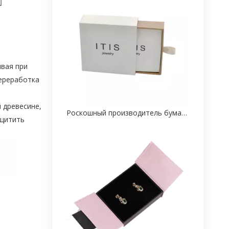
ивая при
ереработка
 древесине,
Роскошный производитель бумажной коробки для упаковки сережек на заказ из Китая
ащитить