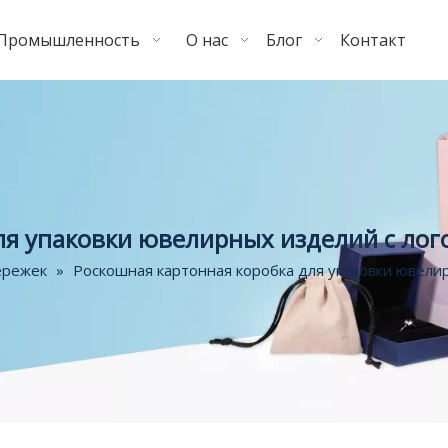
Промышленность
О нас
Блог
Контакт
ля упаковки ювелирных изделий с ло
ережек
»
Роскошная картонная коробка для упаковки ювели