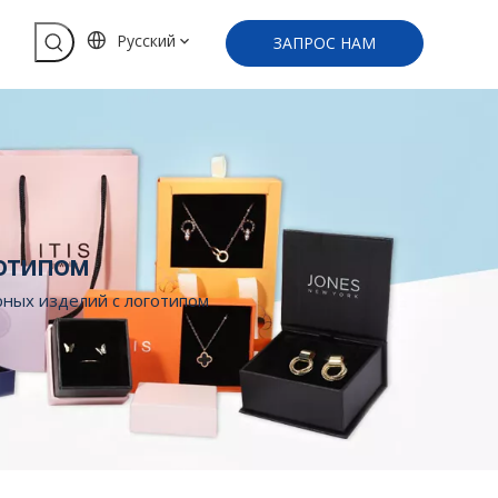
Pусский
ЗАПРОС НАМ
готипом
рных изделий с логотипом