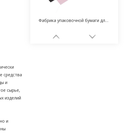
Фабрика упаковочной бумаги для ювелирных изделий на заказ
гически
е средства
ды и
тое сырье,
ых изделий
Поставщик печати бумажной упаковки классической шкатулки для драгоценностей на заказ
но и
оны