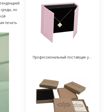
 тенденцией
среды, но
кой
тая печать
Профессиональный поставщик упаковки бумажной коробки для ювелирных изделий на заказ из Китая