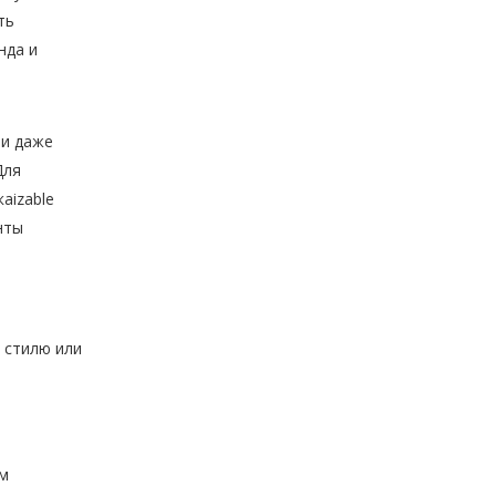
ть
нда и
ли даже
Для
аizable
нты
 стилю или
ым