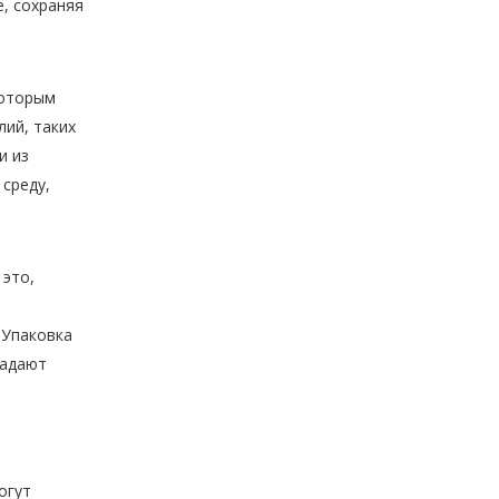
е, сохраняя
которым
ий, таких
и из
среду,
 это,
 Упаковка
ладают
огут