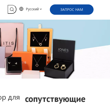
Pусский
ЗАПРОС НАМ
Индивидуальная упаковка бумажной коробки для мужских ювелирных изделий Персонализация
Запрос цены
ор для
сопутствующие
Роскошная огромная картонная коробка для ювелирных изделий