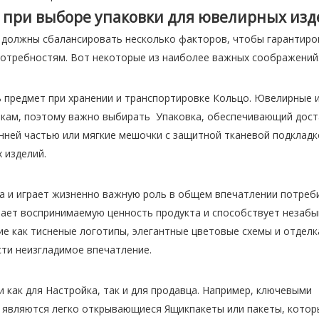
ь при выборе упаковки для ювелирных из
 должны сбалансировать несколько факторов, чтобы гарантиро
потребностям. Вот некоторые из наиболее важных соображений
 предмет при хранении и транспортировке Кольцо. Ювелирные 
ломкам, поэтому важно выбирать Упаковка, обеспечивающий дос
нней частью или мягкие мешочки с защитной тканевой подкладк
 изделий.
а и играет жизненно важную роль в общем впечатлении потреб
ает воспринимаемую ценность продукта и способствует незаб
ие как тисненые логотипы, элегантные цветовые схемы и отделк
ти неизгладимое впечатление.
как для Настройка, так и для продавца. Например, ключевыми
, являются легко открывающиеся Ящикпакеты или пакеты, кото