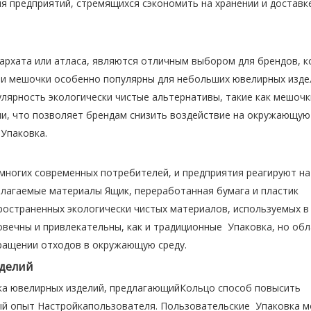
я предприятий, стремящихся сэкономить на хранении и доставк
 бархата или атласа, являются отличным выбором для брендов, 
ти мешочки особенно популярны для небольших ювелирных издел
улярность экологически чистые альтернативы, такие как мешочк
ни, что позволяет брендам снизить воздействие на окружающую 
Упаковка.
ногих современных потребителей, и предприятия реагируют на
злагаемые материалы Ящик, переработанная бумага и пластик
ространенных экологически чистых материалов, используемых в
овечны и привлекательны, как и традиционные Упаковка, но об
ащении отходов в окружающую среду.
зделий
ка ювелирных изделий, предлагающийКольцо способ повысить
ый опыт Настройкапользователя. Пользовательские Упаковка м