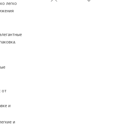
ко легко
нижения
элегантные
паковка.
рые
 от
вке и
легкие и