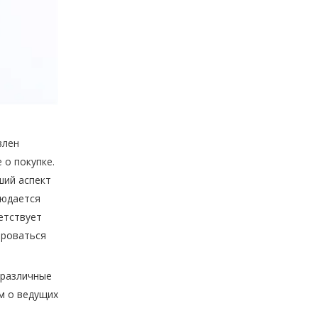
влен
 о покупке.
ший аспект
людается
етствует
ироваться
 различные
м о ведущих