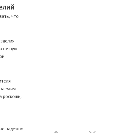
делий
вать, что
:
изделия
таточную
ой
ителя.
ываемым
а роскошь,
рые надежно