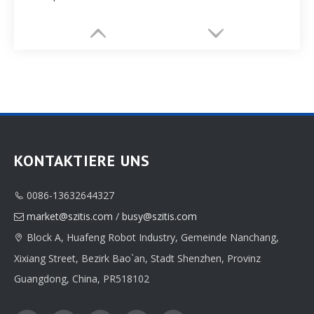
KONTAKTIERE UNS
0086-13632644327

Hersteller von High-End-OEM-Halskettenpapier-Verpackungsboxen
Kundenspezifische Verpackungsfabrik für luxuriöse Schmuckpapierschachteln
market@szitis.com
/
busy@szitis.com

Block A, Huafeng Robot Industry, Gemeinde Nanchang,

Xixiang Street, Bezirk Bao`an, Stadt Shenzhen, Provinz
Guangdong, China, PR518102