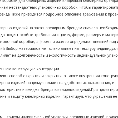
й коробки для ювелирных изделий владельцы ювелирных бренд
икам нестандартных упаковочных коробок, чтобы гарантировать
ренда.Ниже приводится подробное описание требований к прое
лирных изделий на заказ ювелирным брендам сначала необходи
юда входят особые требования к цвету, форме, размеру и матер
аковочной коробки, а форма и размер определяют внешний вид 
ий.Выбор материалов не только влияет на текстуру индивидуа
влияет на долговечность и экологичность индивидуальной упак
еннюю конструкцию конструкции.
еют способ открытия и закрытия, а также внутренняя конструк
ирных изделий напрямую влияет на удобство использования, и
рактеристик и имиджа бренда ювелирных изделий.При проектир
ие и защиту ювелирных изделий, гарантируя, что украшения не
м штрихом индивидуальной упаковки ювелирных изделий, подче