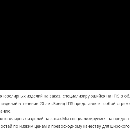
 ювелирных изделий на заказ, специализирующийся на ITIS в об
зделий в течение 20 лет.Бренд ITIS представляет собой стрем
анию.
я ювелирных изделий на заказ.Мы специализируемся на предос
стей по низким ценам и превосходному качеству для широкого