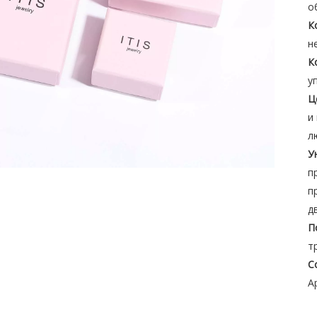
о
К
н
К
у
Ц
и
л
У
п
п
д
П
т
С
А