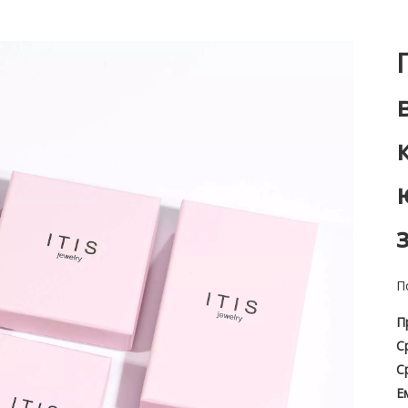
П
П
С
С
Е