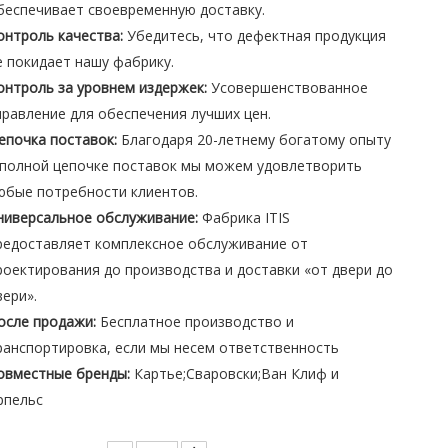
беспечивает своевременную доставку.
онтроль качества:
Убедитесь, что дефектная продукция
е покидает нашу фабрику.
онтроль за уровнем издержек:
Усовершенствованное
правление для обеспечения лучших цен.
епочка поставок:
Благодаря 20-летнему богатому опыту
 полной цепочке поставок мы можем удовлетворить
юбые потребности клиентов.
ниверсальное обслуживание:
Фабрика ITIS
редоставляет комплексное обслуживание от
роектирования до производства и доставки «от двери до
вери».
осле продажи:
Бесплатное производство и
ранспортировка, если мы несем ответственность
овместные бренды:
Картье;Сваровски;Ван Клиф и
рпельс