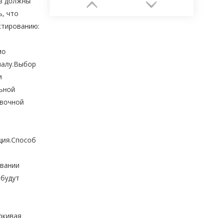
ов должны
, что
ктированию:
мо
иалу.Выбор
и
льной
овочной
Упаковка для ювелирных изделий
ция.Способ
овании
 будут
ркивая