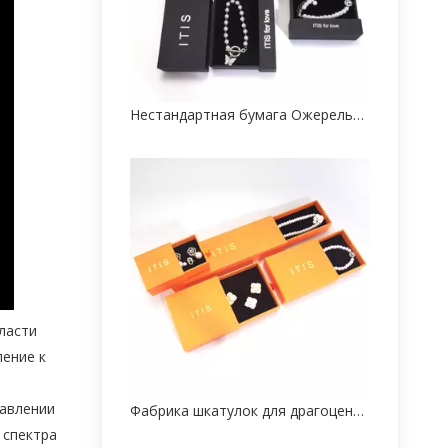
Нестандартная бумага Ожерелье Коробка Fabricante
ласти
ление к
тавлении
Фабрика шкатулок для драгоценностей
 спектра